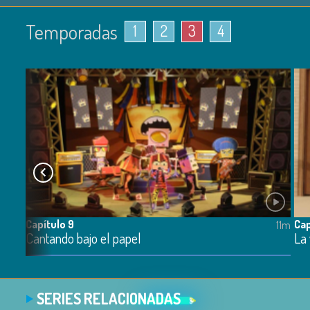
Temporadas
1
2
3
4
Capítulo 9
Cap
11m
11m
Cantando bajo el papel
La 
SERIES RELACIONADAS