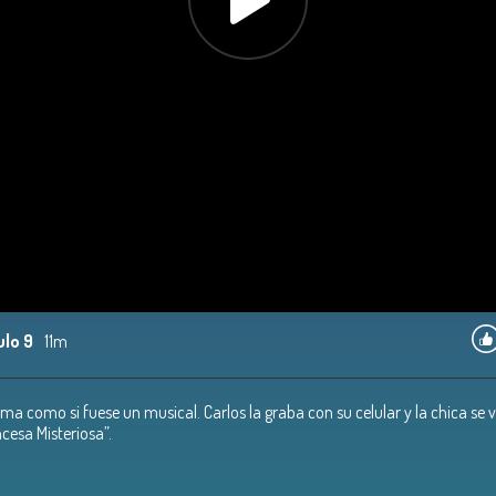
ulo 9
11m
ima como si fuese un musical. Carlos la graba con su celular y la chica se 
cesa Misteriosa”.