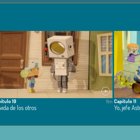
ítulo 10
Capítulo 11
11m
vida de los otros
Yo, jefe Ast