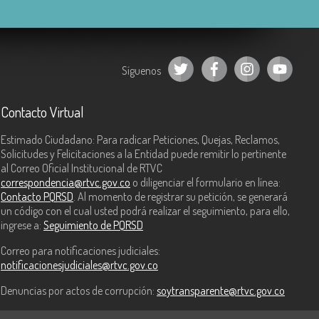
Síguenos
Contacto Virtual
Estimado Ciudadano: Para radicar Peticiones, Quejas, Reclamos,
Solicitudes y Felicitaciones a la Entidad puede remitir lo pertinente
al Correo Oficial Institucional de RTVC
correspondencia@rtvc.gov.co
o diligenciar el formulario en línea:
Contacto PQRSD
. Al momento de registrar su petición, se generará
un código con el cual usted podrá realizar el seguimiento, para ello,
ingrese a:
Seguimiento de PQRSD
Correo para notificaciones judiciales:
notificacionesjudiciales@rtvc.gov.co
Denuncias por actos de corrupción:
soytransparente@rtvc.gov.co