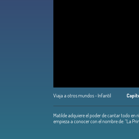
Viaja a otros mundos - Infantil
Capít
Matilde adquiere el poder de cantar todo en r
empieza a conocer con el nombre de: “La Prin