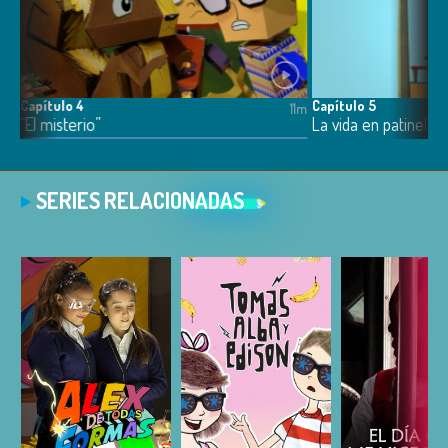
Capítulo 4
Capítulo 5
11m
11m
“El misterio”
La vida en patineta
SERIES RELACIONADAS