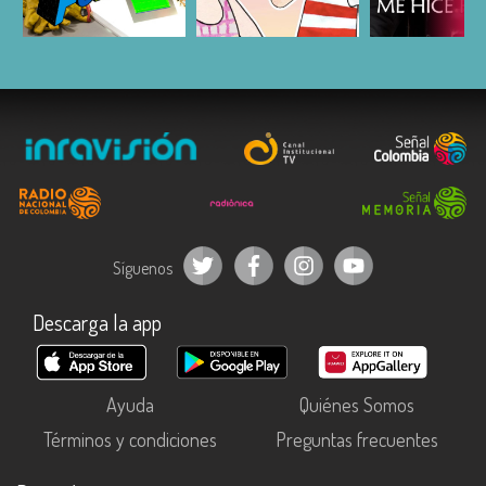
ESCUCHAR
ESCUCHAR
ESCUC
Síguenos
Descarga la app
Ayuda
Quiénes Somos
Términos y condiciones
Preguntas frecuentes