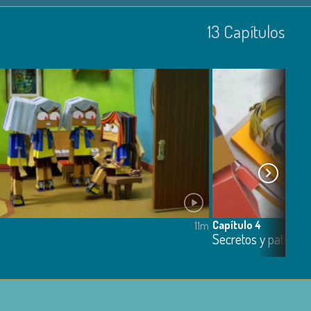
13
Capí­tulos
Capítulo 4
11m
Secretos y patineta