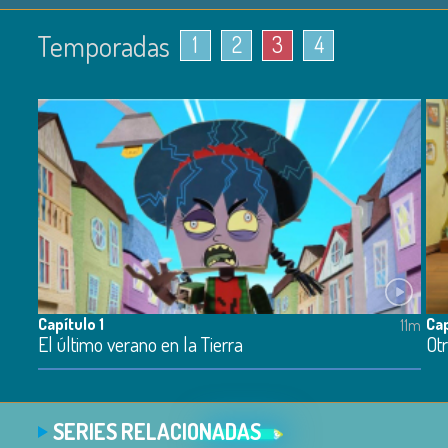
Temporadas
1
2
3
4
Capítulo 1
Cap
11m
El último verano en la Tierra
Otr
SERIES RELACIONADAS