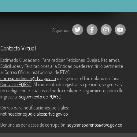
Síguenos
Contacto Virtual
Estimado Ciudadano: Para radicar Peticiones, Quejas, Reclamos,
Solicitudes y Felicitaciones a la Entidad puede remitir lo pertinente
al Correo Oficial Institucional de RTVC
correspondencia@rtvc.gov.co
o diligenciar el formulario en línea:
Contacto PQRSD
. Al momento de registrar su petición, se generará
un código con el cual usted podrá realizar el seguimiento, para ello,
ingrese a:
Seguimiento de PQRSD
Correo para notificaciones judiciales:
notificacionesjudiciales@rtvc.gov.co
Denuncias por actos de corrupción:
soytransparente@rtvc.gov.co