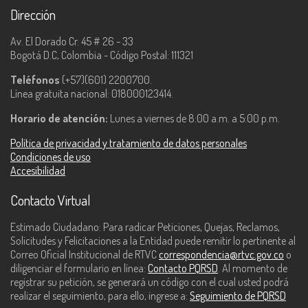
Dirección
Av. El Dorado Cr. 45 # 26 - 33
Bogotá D.C, Colombia - Código Postal: 111321
Teléfonos
(+57)(601) 2200700.
Línea gratuita nacional: 018000123414.
Horario de atención:
Lunes a viernes de 8:00 a.m. a 5:00 p.m.
Política de privacidad y tratamiento de datos personales
Condiciones de uso
Accesibilidad
Contacto Virtual
Estimado Ciudadano: Para radicar Peticiones, Quejas, Reclamos,
Solicitudes y Felicitaciones a la Entidad puede remitir lo pertinente al
Correo Oficial Institucional de RTVC
correspondencia@rtvc.gov.co
o
diligenciar el formulario en línea:
Contacto PQRSD
. Al momento de
registrar su petición, se generará un código con el cual usted podrá
realizar el seguimiento, para ello, ingrese a:
Seguimiento de PQRSD