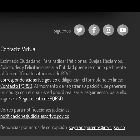
Síguenos
Contacto Virtual
Estimado Ciudadano: Para radicar Peticiones, Quejas, Reclamos,
Solicitudes y Felicitaciones a la Entidad puede remitir lo pertinente
al Correo Oficial Institucional de RTVC
correspondencia@rtvc.gov.co
o diligenciar el formulario en línea:
Contacto PQRSD
. Al momento de registrar su petición, se generará
un código con el cual usted podrá realizar el seguimiento, para ello,
ingrese a:
Seguimiento de PQRSD
Correo para notificaciones judiciales:
notificacionesjudiciales@rtvc.gov.co
Denuncias por actos de corrupción:
soytransparente@rtvc.gov.co