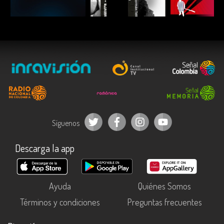
ESCUCHAR
ESCUCHAR
ESCUC
Síguenos
Descarga la app
Ayuda
Quiénes Somos
Términos y condiciones
Preguntas frecuentes