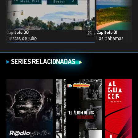
Capítulo 30
Capítulo 31
7m
27m
Fiestas de julio
Las Bahamas
SERIES RELACIONADAS