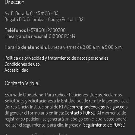
Dirección
Av. El Dorado Cr. 45 # 26 - 33
Bogotá D.C, Colombia - Código Postal: 111321
Teléfonos
(+57)(601) 2200700.
Línea gratuita nacional: 018000123414.
Horario de atención:
Lunes a viernes de 8:00 a.m. a 5:00 p.m.
Política de privacidad y tratamiento de datos personales
Condiciones de uso
Accesibilidad
Contacto Virtual
Estimado Ciudadano: Para radicar Peticiones, Quejas, Reclamos,
Solicitudes y Felicitaciones a la Entidad puede remitir lo pertinente al
Correo Oficial Institucional de RTVC
correspondencia@rtvc.gov.co
o
diligenciar el formulario en línea:
Contacto PQRSD
. Al momento de
registrar su petición, se generará un código con el cual usted podrá
realizar el seguimiento, para ello, ingrese a:
Seguimiento de PQRSD