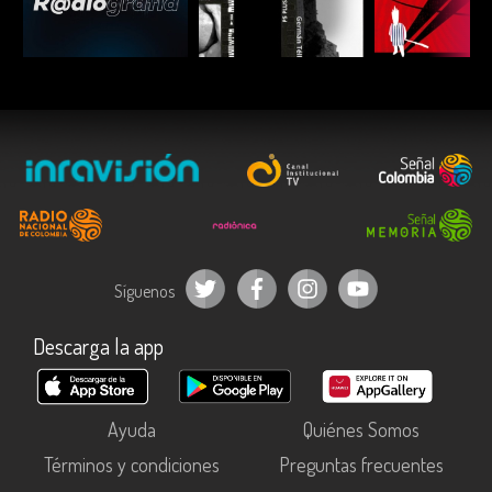
ESCUCHAR
ESCUCHAR
ESCUC
Síguenos
Descarga la app
Ayuda
Quiénes Somos
Términos y condiciones
Preguntas frecuentes