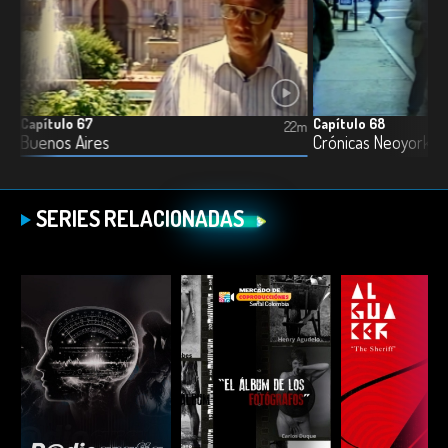
Capítulo 67
Capítulo 68
2m
22m
Buenos Aires
Crónicas Neoyorkin
SERIES RELACIONADAS