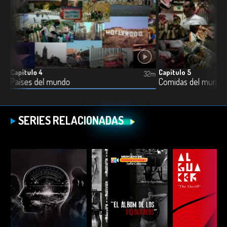
Capítulo 4
Capítulo 5
5m
32m
Países del mundo
Comidas del mundo
SERIES RELACIONADAS