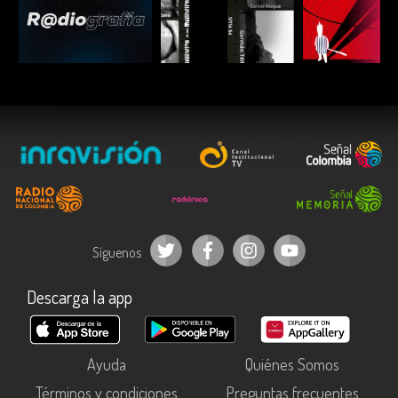
ESCUCHAR
ESCUCHAR
ESCUC
Síguenos
Descarga la app
Ayuda
Quiénes Somos
Términos y condiciones
Preguntas frecuentes