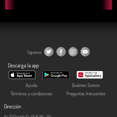
COMPARTIR
COMPARTIR
C
Síguenos
Descarga la app
Ayuda
Quiénes Somos
Términos y condiciones
Preguntas frecuentes
Dirección
Av. El Dorado Cr. 45 # 26 - 33