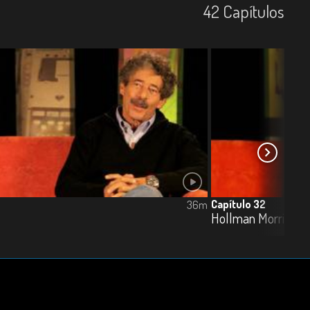
42
Capí­tulos
Capítulo 32
36m
Hollman Morris