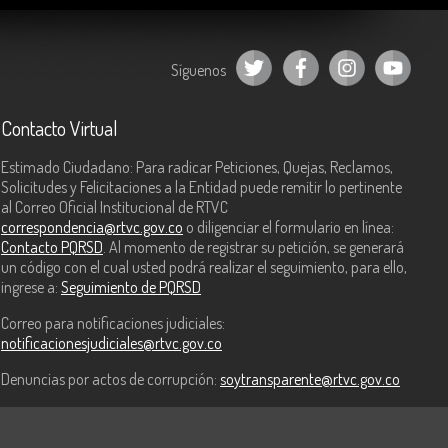
Síguenos
Contacto Virtual
Estimado Ciudadano: Para radicar Peticiones, Quejas, Reclamos,
Solicitudes y Felicitaciones a la Entidad puede remitir lo pertinente
al Correo Oficial Institucional de RTVC
correspondencia@rtvc.gov.co
o diligenciar el formulario en línea:
Contacto PQRSD
. Al momento de registrar su petición, se generará
un código con el cual usted podrá realizar el seguimiento, para ello,
ingrese a:
Seguimiento de PQRSD
Correo para notificaciones judiciales:
notificacionesjudiciales@rtvc.gov.co
Denuncias por actos de corrupción:
soytransparente@rtvc.gov.co