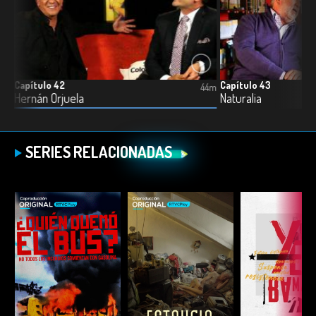
Capítulo 42
Capítulo 43
7m
44m
Hernán Orjuela
Naturalia
SERIES RELACIONADAS