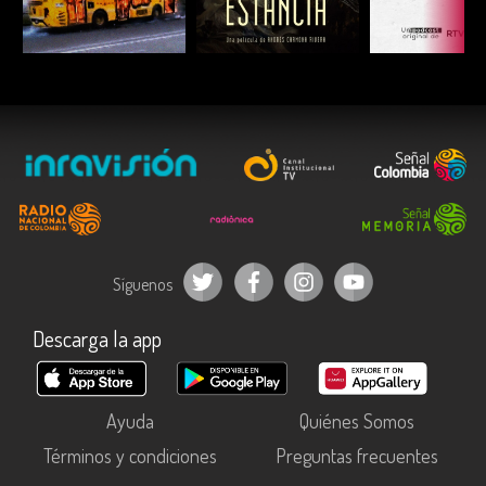
ESCUCHAR
ESCUCHAR
ESCUC
Síguenos
Descarga la app
Ayuda
Quiénes Somos
Términos y condiciones
Preguntas frecuentes