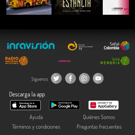
ESCUCHAR
ESCUCHAR
ESCUC
Síguenos
Descarga la app
Ayuda
Quiénes Somos
Términos y condiciones
Preguntas frecuentes