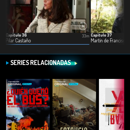
Capítulo 36
Capítulo 37
2m
33m
Pilar Castaño
Martín de Francisco
SERIES RELACIONADAS