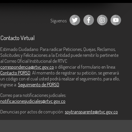
Síguenos
Contacto Virtual
Estimado Ciudadano: Para radicar Peticiones, Quejas, Reclamos,
Solicitudes y Felicitaciones a la Entidad puede remitir lo pertinente
al Correo Oficial Institucional de RTVC
correspondencia@rtvc.gov.co
o diligenciar el formulario en línea:
Contacto PQRSD
. Al momento de registrar su petición, se generará
un código con el cual usted podrá realizar el seguimiento, para ello,
ingrese a:
Seguimiento de PQRSD
Correo para notificaciones judiciales:
notificacionesjudiciales@rtvc.gov.co
Denuncias por actos de corrupción:
soytransparente@rtvc.gov.co