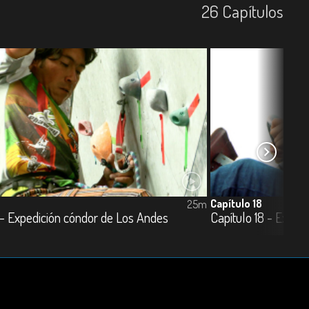
26
Capí­tulos
Capítulo 18
25m
 - Expedición cóndor de Los Andes
Capítulo 18 - Exped