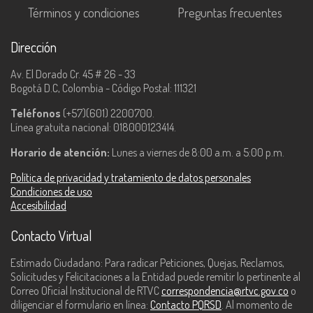
Términos y condiciones
Preguntas frecuentes
Dirección
Av. El Dorado Cr. 45 # 26 - 33
Bogotá D.C, Colombia - Código Postal: 111321
Teléfonos
(+57)(601) 2200700.
Línea gratuita nacional: 018000123414.
Horario de atención:
Lunes a viernes de 8:00 a.m. a 5:00 p.m.
Política de privacidad y tratamiento de datos personales
Condiciones de uso
Accesibilidad
Contacto Virtual
Estimado Ciudadano: Para radicar Peticiones, Quejas, Reclamos,
Solicitudes y Felicitaciones a la Entidad puede remitir lo pertinente al
Correo Oficial Institucional de RTVC
correspondencia@rtvc.gov.co
o
diligenciar el formulario en línea:
Contacto PQRSD
. Al momento de