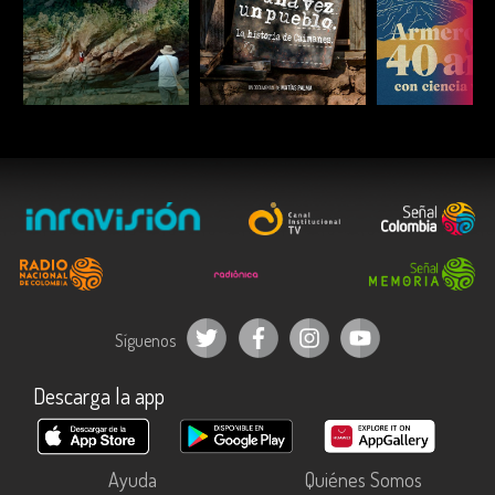
ESCUCHAR
ESCUCHAR
ESCUC
Síguenos
Descarga la app
Ayuda
Quiénes Somos