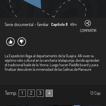
Serie documental - Familiar
Capítulo 8
49m
COMPARTIR
La Expedición llega al departamento de la Guajira. Allí viven su
séptimo reto cultural en la ranchería Walapuinje, donde aprenden
el tradicional baile de la Yonna. Luego hacen Paddle board y para
finalizar descubren la inmensidad de las Salinas de Manaure.
Temp.
1
2
3
4
13
Cap.