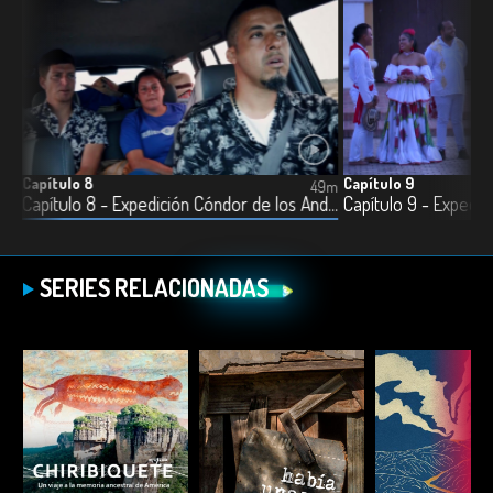
Capítulo 8
Capítulo 9
7m
49m
Capítulo 7 - Expedición Cóndor de Los Andes
Capítulo 8 - Expedición Cóndor de los Andes
SERIES RELACIONADAS