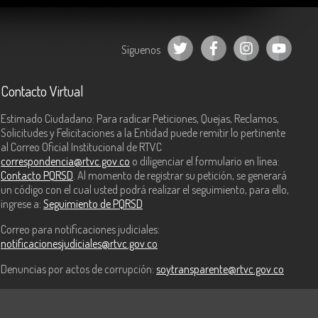
Síguenos
Contacto Virtual
Estimado Ciudadano: Para radicar Peticiones, Quejas, Reclamos,
Solicitudes y Felicitaciones a la Entidad puede remitir lo pertinente
al Correo Oficial Institucional de RTVC
correspondencia@rtvc.gov.co
o diligenciar el formulario en línea:
Contacto PQRSD
. Al momento de registrar su petición, se generará
un código con el cual usted podrá realizar el seguimiento, para ello,
ingrese a:
Seguimiento de PQRSD
Correo para notificaciones judiciales:
notificacionesjudiciales@rtvc.gov.co
Denuncias por actos de corrupción:
soytransparente@rtvc.gov.co