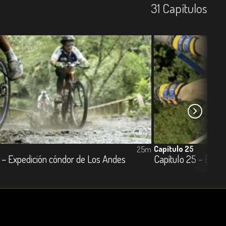
31
Capí­tulos
Capítulo 25
25m
 – Expedición cóndor de Los Andes
Capítulo 25 – Expe