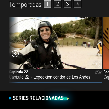
Temporadas
1
2
3
4
Capítulo 22
Cap
25m
25m
Capítulo 22 – Expedición cóndor de Los Andes
Cap
SERIES RELACIONADAS