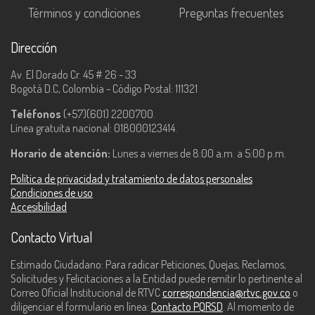
Términos y condiciones
Preguntas frecuentes
Dirección
Av. El Dorado Cr. 45 # 26 - 33
Bogotá D.C, Colombia - Código Postal: 111321
Teléfonos
(+57)(601) 2200700.
Línea gratuita nacional: 018000123414.
Horario de atención:
Lunes a viernes de 8:00 a.m. a 5:00 p.m.
Política de privacidad y tratamiento de datos personales
Condiciones de uso
Accesibilidad
Contacto Virtual
Estimado Ciudadano: Para radicar Peticiones, Quejas, Reclamos,
Solicitudes y Felicitaciones a la Entidad puede remitir lo pertinente al
Correo Oficial Institucional de RTVC
correspondencia@rtvc.gov.co
o
diligenciar el formulario en línea:
Contacto PQRSD
. Al momento de