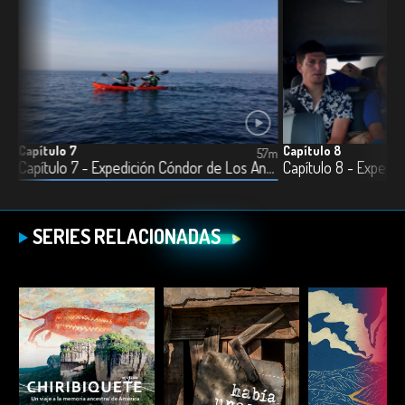
Capítulo 7
Capítulo 8
51m
57m
Capítulo 6 - Expedición Cóndor de los Andes
Capítulo 7 - Expedición Cóndor de Los Andes
SERIES RELACIONADAS