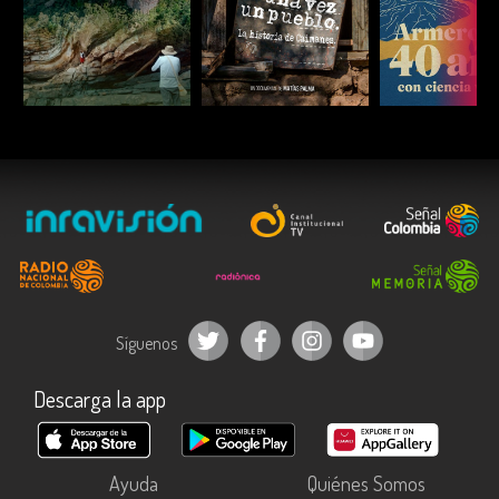
ESCUCHAR
ESCUCHAR
ESCUC
Síguenos
Descarga la app
Ayuda
Quiénes Somos