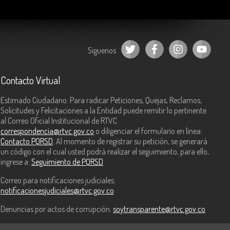
Síguenos
Contacto Virtual
Estimado Ciudadano: Para radicar Peticiones, Quejas, Reclamos,
Solicitudes y Felicitaciones a la Entidad puede remitir lo pertinente
al Correo Oficial Institucional de RTVC
correspondencia@rtvc.gov.co
o diligenciar el formulario en línea:
Contacto PQRSD
. Al momento de registrar su petición, se generará
un código con el cual usted podrá realizar el seguimiento, para ello,
ingrese a:
Seguimiento de PQRSD
Correo para notificaciones judiciales:
notificacionesjudiciales@rtvc.gov.co
Denuncias por actos de corrupción:
soytransparente@rtvc.gov.co