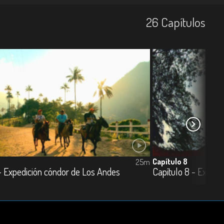
26
Capí­tulos
Capítulo 8
25m
- Expedición cóndor de Los Andes
Capítulo 8 - Expedi