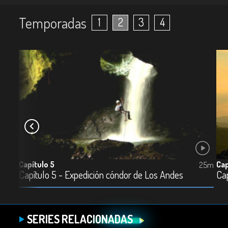
Temporadas
1
2
3
4
Capítulo 5
Cap
25m
25m
Capítulo 5 - Expedición cóndor de Los Andes
Cap
SERIES RELACIONADAS