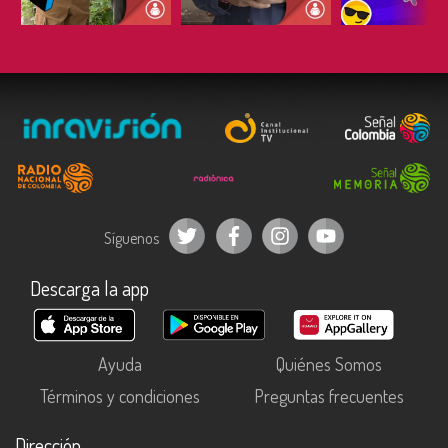
ESCUCHAR
ESCUCHAR
ESCUC
Síguenos
Descarga la app
Ayuda
Quiénes Somos
Términos y condiciones
Preguntas frecuentes
Dirección