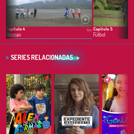
Capítulo 4
Capítulo 5
4m
4m
Abozao
Fútbol
SERIES RELACIONADAS