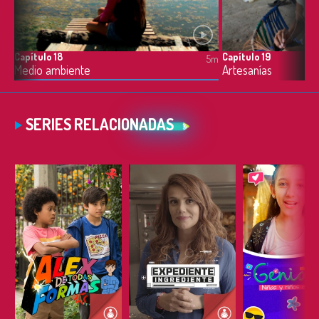
Capítulo 18
Capítulo 19
4m
5m
Medio ambiente
Artesanías
SERIES RELACIONADAS
ESCUCHAR
ESCUCHAR
ESCUC