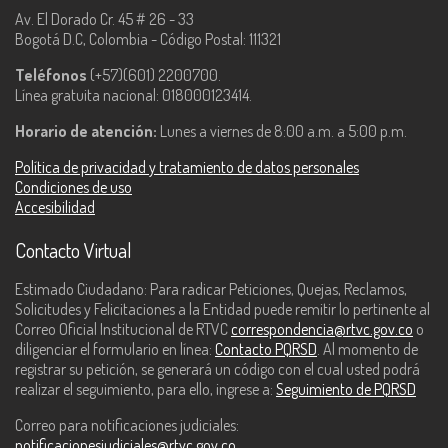
Av. El Dorado Cr. 45 # 26 - 33
Bogotá D.C, Colombia - Código Postal: 111321
Teléfonos
(+57)(601) 2200700.
Línea gratuita nacional: 018000123414.
Horario de atención:
Lunes a viernes de 8:00 a.m. a 5:00 p.m.
Política de privacidad y tratamiento de datos personales
Condiciones de uso
Accesibilidad
Contacto Virtual
Estimado Ciudadano: Para radicar Peticiones, Quejas, Reclamos,
Solicitudes y Felicitaciones a la Entidad puede remitir lo pertinente al
Correo Oficial Institucional de RTVC
correspondencia@rtvc.gov.co
o
diligenciar el formulario en línea:
Contacto PQRSD
. Al momento de
registrar su petición, se generará un código con el cual usted podrá
realizar el seguimiento, para ello, ingrese a:
Seguimiento de PQRSD
Correo para notificaciones judiciales:
notificacionesjudiciales@rtvc.gov.co