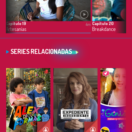
Capítulo 19
Capítulo 20
5m
4m
Artesanías
Breakdance
SERIES RELACIONADAS
ESCUCHAR
ESCUCHAR
ESCUC