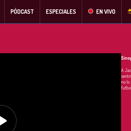
PÓDCAST
ESPECIALES
EN VIVO
Sino
A Jac
senti
no lo
futbol