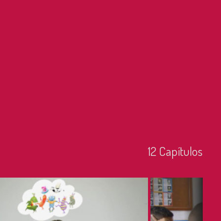
12
Capí­tulos