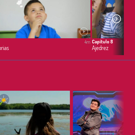
Capítulo 8
4m
orias
Ajedrez