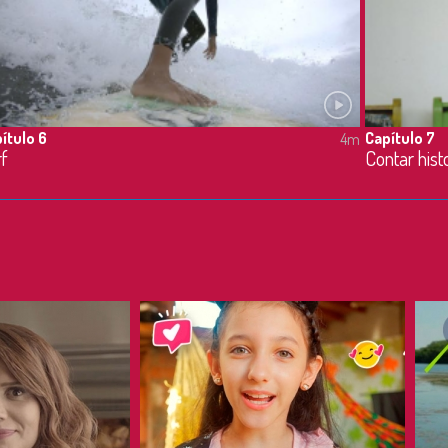
ítulo 6
Capítulo 7
4m
rf
Contar hist