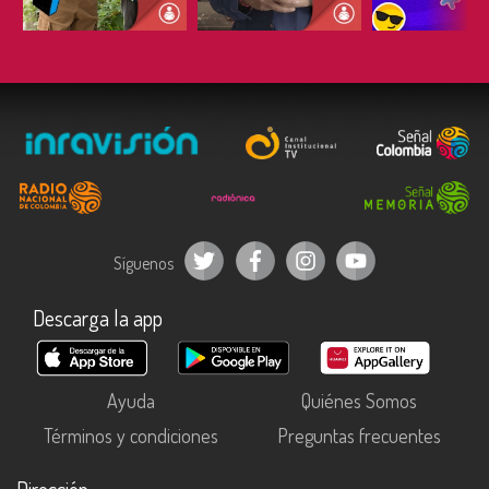
ESCUCHAR
ESCUCHAR
ESCUC
Síguenos
Descarga la app
Ayuda
Quiénes Somos
Términos y condiciones
Preguntas frecuentes