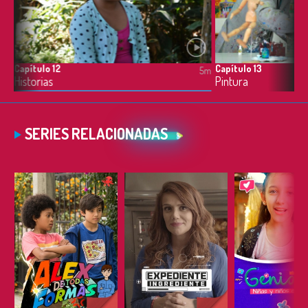
Capítulo 12
Capítulo 13
4m
5m
Historias
Pintura
SERIES RELACIONADAS