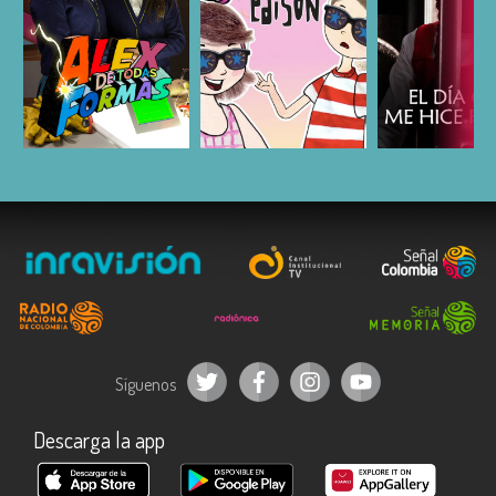
ESCUCHAR
ESCUCHAR
ESCUC
Síguenos
Descarga la app