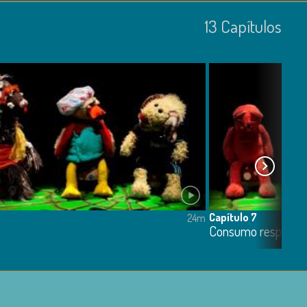
13
Capí­tulos
Capítulo 7
24m
Consumo responsa