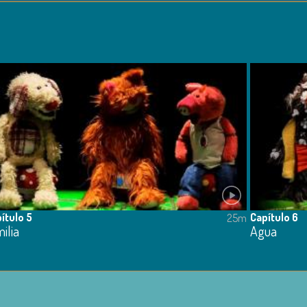
ítulo 5
Capítulo 6
25m
ilia
Agua