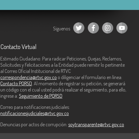
Síguenos
Contacto Virtual
Estimado Ciudadano: Para radicar Peticiones, Quejas, Reclamos,
Solicitudes y Felicitaciones a la Entidad puede remitir lo pertinente
al Correo Oficial Institucional de RTVC
correspondencia@rtvc.gov.co
o diligenciar el formulario en línea:
Contacto PQRSD
. Al momento de registrar su petición, se generará
un código con el cual usted podrá realizar el seguimiento, para ello,
ingrese a:
Seguimiento de PQRSD
Correo para notificaciones judiciales:
notificacionesjudiciales@rtvc.gov.co
Denuncias por actos de corrupción:
soytransparente@rtvc.gov.co