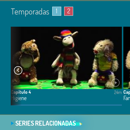
Temporadas
1
2
Capítulo 4
Cap
24m
24m
Higiene
Fam
SERIES RELACIONADAS