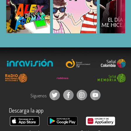
ESCUCHAR
ESCUCHAR
ESCUC
Síguenos
Descarga la app