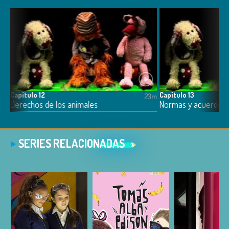
Capítulo 12
Capítulo 13
4m
23m
Derechos de los animales
Normas y acuerdos
SERIES RELACIONADAS