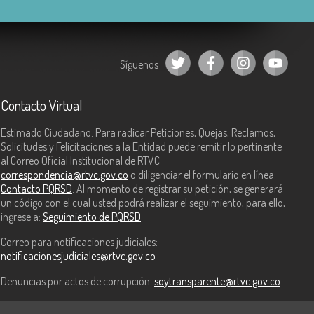
Síguenos
Contacto Virtual
Estimado Ciudadano: Para radicar Peticiones, Quejas, Reclamos,
Solicitudes y Felicitaciones a la Entidad puede remitir lo pertinente
al Correo Oficial Institucional de RTVC
correspondencia@rtvc.gov.co
o diligenciar el formulario en línea:
Contacto PQRSD
. Al momento de registrar su petición, se generará
un código con el cual usted podrá realizar el seguimiento, para ello,
ingrese a:
Seguimiento de PQRSD
Correo para notificaciones judiciales:
notificacionesjudiciales@rtvc.gov.co
Denuncias por actos de corrupción:
soytransparente@rtvc.gov.co