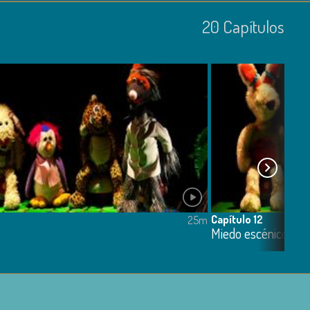
20
Capí­tulos
Capítulo 12
25m
Miedo escénico