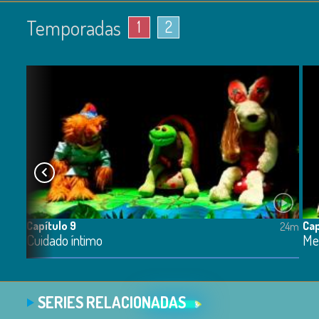
Temporadas
1
2
Capítulo 9
Cap
24m
24m
Cuidado íntimo
Me
SERIES RELACIONADAS