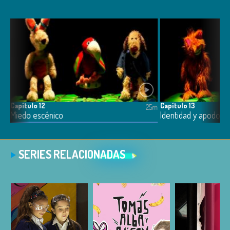
Capítulo 12
Capítulo 13
5m
25m
Miedo escénico
Identidad y apodos
SERIES RELACIONADAS