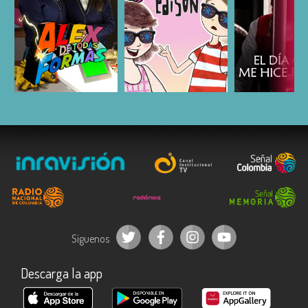
ESCUCHAR
ESCUCHAR
ESCUC
Síguenos
Descarga la app