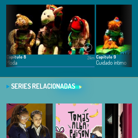
Capítulo 8
Capítulo 9
4m
24m
Moda
Cuidado íntimo
SERIES RELACIONADAS