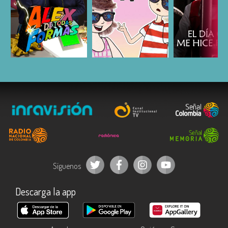
ESCUCHAR
ESCUCHAR
ESCUC
Síguenos
Descarga la app