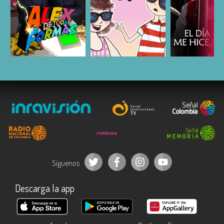
ESCUCHAR
ESCUCHAR
ESCUC
Síguenos
Descarga la app