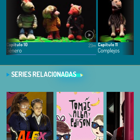
Capítulo 10
Capítulo 11
5m
23m
Género
Complejos
SERIES RELACIONADAS