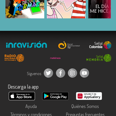
ESCUCHAR
ESCUCHAR
ESCUC
Síguenos
Descarga la app
Ayuda
Quiénes Somos
Términos y condiciones
Preguntas frecuentes