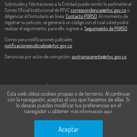
Solicitudes y Felicitaciones a la Entidad puede remitir lo pertinente al
Correo Oficial Institucional de RTVC
correspondencia@rtvc.gov.co
o
diligenciar el formulario en línea:
Contacto PQRSD
. Al momento de
registrar su petición, se generará un código con el cual usted podrá
realizar el seguimiento, para ello, ingrese a:
Seguimiento de PQRSD
Correo para notificaciones judiciales:
notificacionesjudiciales@rtvc.gov.co
Denuncias por actos de corrupción:
soytransparente@rtvc.gov.co
Este contenido fue financiado con recursos del Fondo Único de
Esta web utiliza cookies propias o de terceros. Al continuar
Tecnologías de la Información y las Comunicaciones de MinTic.
con la navegación, aceptas el uso que hacemos de ellas. Si
lo deseas puedes modificar tus preferencias en el
navegador u obtener
.
más información aquí
Aceptar