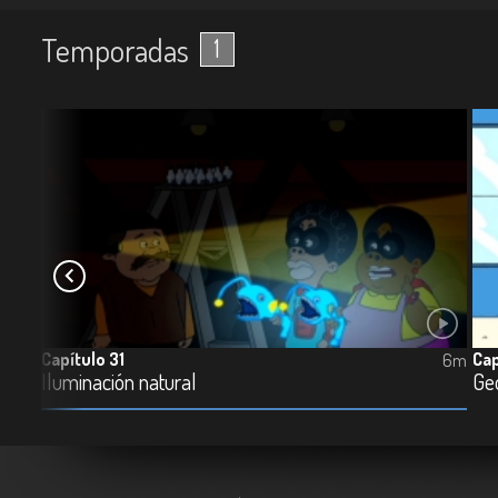
Temporadas
1
Capítulo 31
Cap
6m
6m
Iluminación natural
Ge