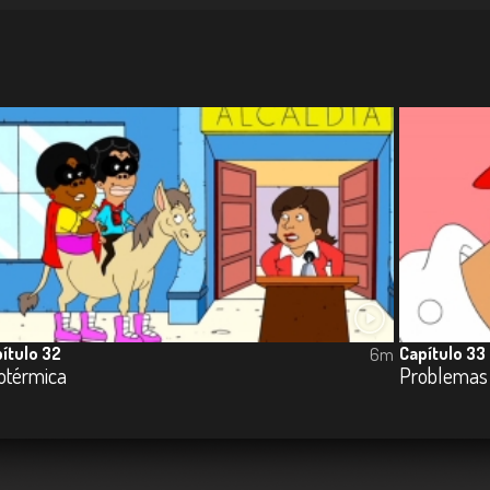
ítulo 32
Capítulo 33
6m
otérmica
Problemas e