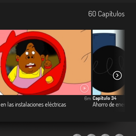
60
Capí­tulos
Capítulo 34
6m
n las instalaciones eléctricas
Ahorro de energía e