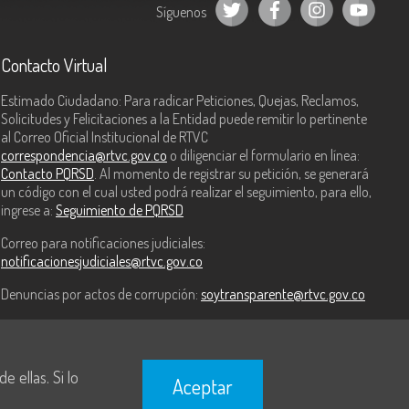
Síguenos
Contacto Virtual
Estimado Ciudadano: Para radicar Peticiones, Quejas, Reclamos,
Solicitudes y Felicitaciones a la Entidad puede remitir lo pertinente
al Correo Oficial Institucional de RTVC
correspondencia@rtvc.gov.co
o diligenciar el formulario en línea:
Contacto PQRSD
. Al momento de registrar su petición, se generará
un código con el cual usted podrá realizar el seguimiento, para ello,
ingrese a:
Seguimiento de PQRSD
Correo para notificaciones judiciales:
notificacionesjudiciales@rtvc.gov.co
Denuncias por actos de corrupción:
soytransparente@rtvc.gov.co
 ellas. Si lo
Aceptar