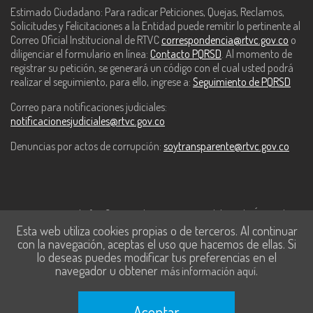
Estimado Ciudadano: Para radicar Peticiones, Quejas, Reclamos,
Solicitudes y Felicitaciones a la Entidad puede remitir lo pertinente al
Correo Oficial Institucional de RTVC
correspondencia@rtvc.gov.co
o
diligenciar el formulario en línea:
Contacto PQRSD
. Al momento de
registrar su petición, se generará un código con el cual usted podrá
realizar el seguimiento, para ello, ingrese a:
Seguimiento de PQRSD
Correo para notificaciones judiciales:
notificacionesjudiciales@rtvc.gov.co
Denuncias por actos de corrupción:
soytransparente@rtvc.gov.co
Este contenido fue financiado con recursos del Fondo Único de
Esta web utiliza cookies propias o de terceros. Al continuar
Tecnologías de la Información y las Comunicaciones de MinTic.
con la navegación, aceptas el uso que hacemos de ellas. Si
lo deseas puedes modificar tus preferencias en el
navegador u obtener
.
más información aquí
Aceptar