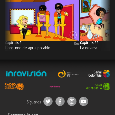
Capítulo 21
Capítulo 22
7m
6m
Consumo de agua potable
La nevera
Síguenos
Descarga la app