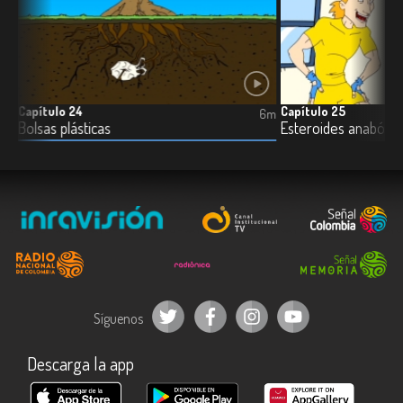
Capítulo 24
Capítulo 25
6m
6m
Bolsas plásticas
Esteroides anabólic
Síguenos
Descarga la app