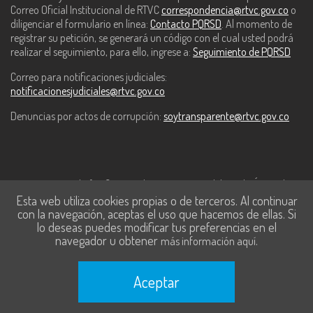
Correo Oficial Institucional de RTVC
correspondencia@rtvc.gov.co
o
diligenciar el formulario en línea:
Contacto PQRSD
. Al momento de
registrar su petición, se generará un código con el cual usted podrá
realizar el seguimiento, para ello, ingrese a:
Seguimiento de PQRSD
Correo para notificaciones judiciales:
notificacionesjudiciales@rtvc.gov.co
Denuncias por actos de corrupción:
soytransparente@rtvc.gov.co
Este contenido fue financiado con recursos del Fondo Único de
Esta web utiliza cookies propias o de terceros. Al continuar
Tecnologías de la Información y las Comunicaciones de MinTic.
con la navegación, aceptas el uso que hacemos de ellas. Si
lo deseas puedes modificar tus preferencias en el
navegador u obtener
.
más información aquí
Aceptar