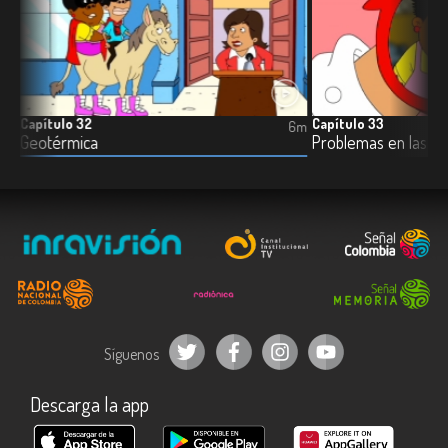
Capítulo 32
Capítulo 33
6m
6m
Geotérmica
Problemas en las ins
Síguenos
Descarga la app