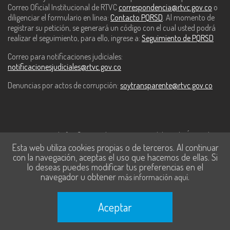
Correo Oficial Institucional de RTVC
correspondencia@rtvc.gov.co
o
diligenciar el formulario en línea:
Contacto PQRSD
. Al momento de
registrar su petición, se generará un código con el cual usted podrá
realizar el seguimiento, para ello, ingrese a:
Seguimiento de PQRSD
Correo para notificaciones judiciales:
notificacionesjudiciales@rtvc.gov.co
Denuncias por actos de corrupción:
soytransparente@rtvc.gov.co
Este contenido fue financiado con recursos del Fondo Único de
Esta web utiliza cookies propias o de terceros. Al continuar
Tecnologías de la Información y las Comunicaciones de MinTic.
con la navegación, aceptas el uso que hacemos de ellas. Si
lo deseas puedes modificar tus preferencias en el
navegador u obtener
.
más información aquí
Aceptar