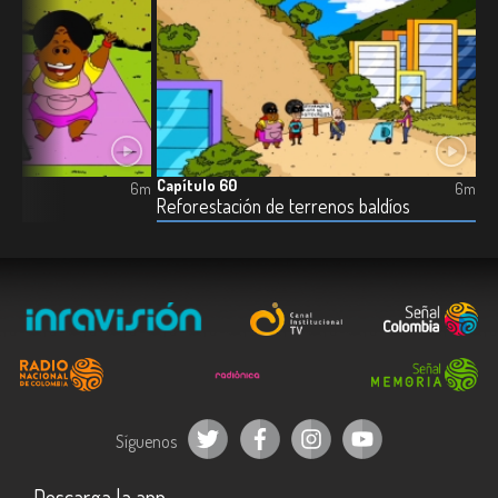
Capítulo 60
6m
6m
s
Reforestación de terrenos baldíos
Síguenos
Descarga la app