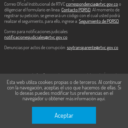
Correo Oficial Institucional de RTVC
correspondencia@rtvc.gov.co
o
diligenciar el formulario en línea:
Contacto PQRSD
. Al momento de
registrar su petición, se generará un código con el cual usted podrá
realizar el seguimiento, para ello, ingrese a:
Seguimiento de PQRSD
Correo para notificaciones judiciales:
notificacionesjudiciales@rtvc.gov.co
Denuncias por actos de corrupción:
soytransparente@rtvc.gov.co
Este contenido fue financiado con recursos del Fondo Único de
Esta web utiliza cookies propias o de terceros. Al continuar
Tecnologías de la Información y las Comunicaciones de MinTic.
con la navegación, aceptas el uso que hacemos de ellas. Si
lo deseas puedes modificar tus preferencias en el
navegador u obtener
.
más información aquí
Aceptar