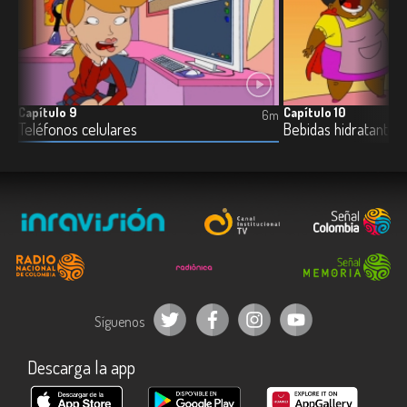
Capítulo 9
Capítulo 10
6m
6m
Teléfonos celulares
Bebidas hidratantes
Síguenos
Descarga la app