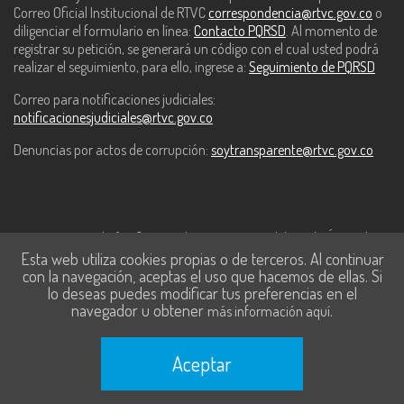
Correo Oficial Institucional de RTVC
correspondencia@rtvc.gov.co
o
diligenciar el formulario en línea:
Contacto PQRSD
. Al momento de
registrar su petición, se generará un código con el cual usted podrá
realizar el seguimiento, para ello, ingrese a:
Seguimiento de PQRSD
Correo para notificaciones judiciales:
notificacionesjudiciales@rtvc.gov.co
Denuncias por actos de corrupción:
soytransparente@rtvc.gov.co
Este contenido fue financiado con recursos del Fondo Único de
Esta web utiliza cookies propias o de terceros. Al continuar
Tecnologías de la Información y las Comunicaciones de MinTic.
con la navegación, aceptas el uso que hacemos de ellas. Si
lo deseas puedes modificar tus preferencias en el
navegador u obtener
.
más información aquí
Aceptar