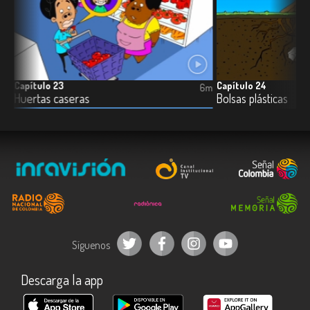
Capítulo 23
Capítulo 24
6m
6m
Huertas caseras
Bolsas plásticas
Síguenos
Descarga la app