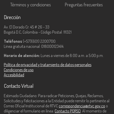
Términos y condiciones
Preguntas frecuentes
Dirección
Av. El Dorado Cr. 45 # 26 - 33
Bogotá D.C, Colombia - Código Postal: 111321
Teléfonos
(+57)(601) 2200700.
Línea gratuita nacional: 018000123414.
Horario de atención:
Lunes a viernes de 8:00 a.m. a 5:00 p.m.
Política de privacidad y tratamiento de datos personales
Condiciones de uso
Accesibilidad
Contacto Virtual
Estimado Ciudadano: Para radicar Peticiones, Quejas, Reclamos,
Solicitudes y Felicitaciones a la Entidad puede remitir lo pertinente al
Correo Oficial Institucional de RTVC
correspondencia@rtvc.gov.co
o
diligenciar el formulario en línea:
Contacto PQRSD
. Al momento de