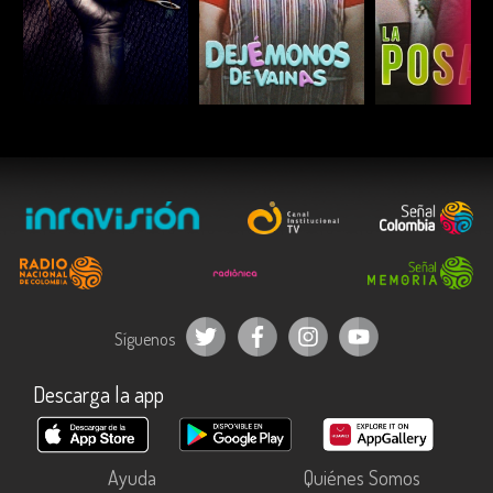
ESCUCHAR
ESCUCHAR
ESCUC
Síguenos
Descarga la app
Ayuda
Quiénes Somos