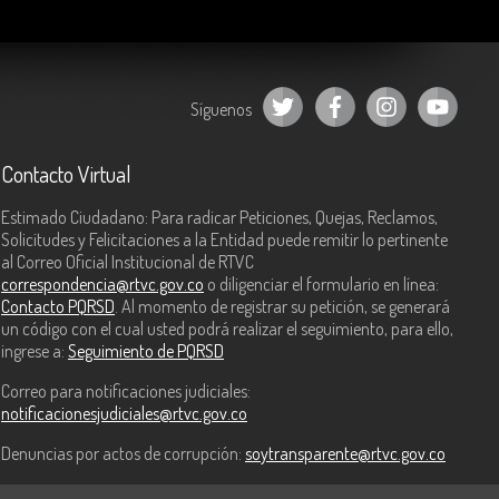
Síguenos
Contacto Virtual
Estimado Ciudadano: Para radicar Peticiones, Quejas, Reclamos,
Solicitudes y Felicitaciones a la Entidad puede remitir lo pertinente
al Correo Oficial Institucional de RTVC
correspondencia@rtvc.gov.co
o diligenciar el formulario en línea:
Contacto PQRSD
. Al momento de registrar su petición, se generará
un código con el cual usted podrá realizar el seguimiento, para ello,
ingrese a:
Seguimiento de PQRSD
Correo para notificaciones judiciales:
notificacionesjudiciales@rtvc.gov.co
Denuncias por actos de corrupción:
soytransparente@rtvc.gov.co