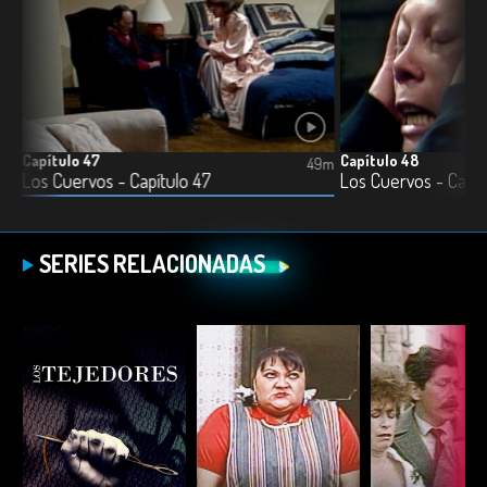
Capítulo 47
Capítulo 48
8m
49m
Los Cuervos - Capítulo 47
Los Cuervos - Capít
SERIES RELACIONADAS