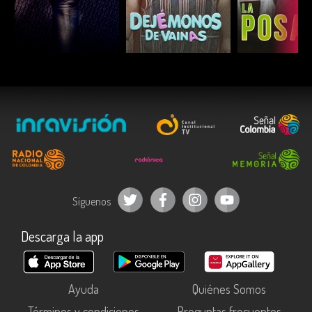
ESCUCHAR
ESCUCHAR
ESCUC
Síguenos
Descarga la app
Ayuda
Quiénes Somos
Términos y condiciones
Preguntas frecuentes