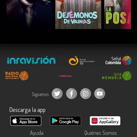
ESCUCHAR
ESCUCHAR
ESCUC
Síguenos
Descarga la app
Ayuda
Quiénes Somos