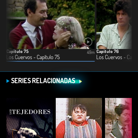
Capítulo 75
Capítulo 76
9m
49m
Los Cuervos - Capítulo 75
Los Cuervos - Capít
SERIES RELACIONADAS