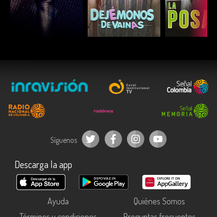
ESCUCHAR
ESCUCHAR
ESCUC
Síguenos
Descarga la app
Ayuda
Quiénes Somos
Términos y condiciones
Preguntas frecuentes