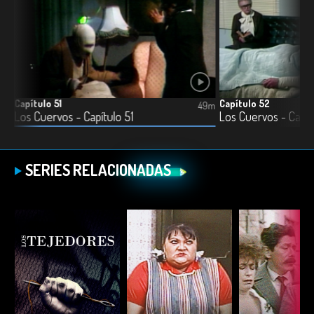
Capítulo 51
Capítulo 52
7m
49m
Los Cuervos - Capítulo 51
Los Cuervos - Capít
SERIES RELACIONADAS