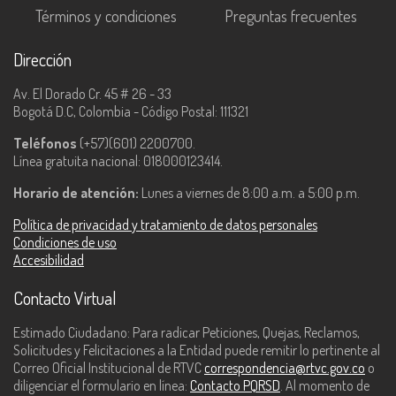
Términos y condiciones
Preguntas frecuentes
Dirección
Av. El Dorado Cr. 45 # 26 - 33
Bogotá D.C, Colombia - Código Postal: 111321
Teléfonos
(+57)(601) 2200700.
Línea gratuita nacional: 018000123414.
Horario de atención:
Lunes a viernes de 8:00 a.m. a 5:00 p.m.
Política de privacidad y tratamiento de datos personales
Condiciones de uso
Accesibilidad
Contacto Virtual
Estimado Ciudadano: Para radicar Peticiones, Quejas, Reclamos,
Solicitudes y Felicitaciones a la Entidad puede remitir lo pertinente al
Correo Oficial Institucional de RTVC
correspondencia@rtvc.gov.co
o
diligenciar el formulario en línea:
Contacto PQRSD
. Al momento de