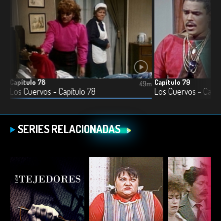
Capítulo 78
Capítulo 79
7m
49m
Los Cuervos - Capítulo 78
Los Cuervos - Capít
SERIES RELACIONADAS