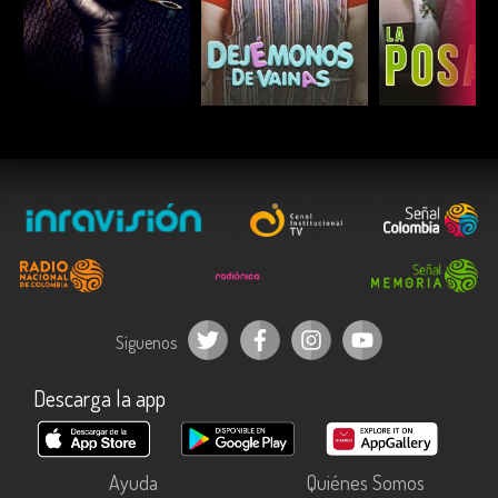
ESCUCHAR
ESCUCHAR
ESCUC
Síguenos
Descarga la app
Ayuda
Quiénes Somos