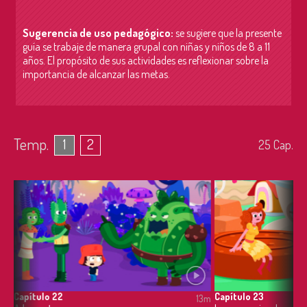
Sugerencia de uso pedagógico:
se sugiere que la presente
guía se trabaje de manera grupal con niñas y niños de 8 a 11
años. El propósito de sus actividades es r
eflexionar sobre la
importancia de alcanzar las metas.
Temp.
1
2
25
Cap.
Capítulo 22
Capítulo 23
13m
13m