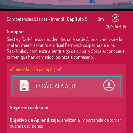
Competencias básicas - Infantil
Capítulo 9
13m
COMPARTIR
Sinopsis
Siesta y Raskólnikov deciden deshacerse de Aliona Ivanovka y la
matan, mientras tanto el oficial Petrovich sospecha de ellos.
Raskólnikov comienza a sentir algo de culpa, y Sonia al conocer el
crimen que han cometido los insta a confesarlo.
¿Quieres la guía pedagógica?
DESCÁRGALA AQUÍ
Sugerencia de uso
Objetivo de Aprendizaje:
a
nalizar la importancia de tomar
buenas decisiones.