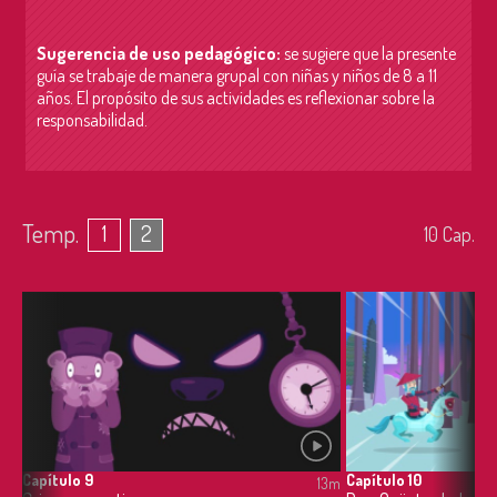
Sugerencia de uso pedagógico:
se sugiere que la presente
guía se trabaje de manera grupal con niñas y niños de 8 a 11
años. El propósito de sus actividades es r
eflexionar sobre la
responsabilidad.
Temp.
1
2
10
Cap.
Capítulo 9
Capítulo 10
13m
13m