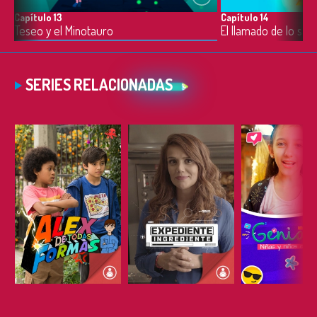
Capítulo 13
Capítulo 14
Teseo y el Minotauro
El llamado de lo salv
SERIES RELACIONADAS
ESCUCHAR
ESCUCHAR
ESCUC