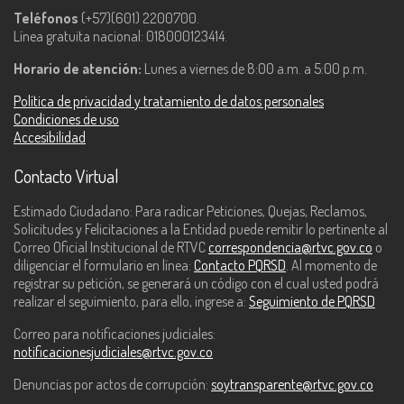
Teléfonos
(+57)(601) 2200700.
Línea gratuita nacional: 018000123414.
Horario de atención:
Lunes a viernes de 8:00 a.m. a 5:00 p.m.
Política de privacidad y tratamiento de datos personales
Condiciones de uso
Accesibilidad
Contacto Virtual
Estimado Ciudadano: Para radicar Peticiones, Quejas, Reclamos,
Solicitudes y Felicitaciones a la Entidad puede remitir lo pertinente al
Correo Oficial Institucional de RTVC
correspondencia@rtvc.gov.co
o
diligenciar el formulario en línea:
Contacto PQRSD
. Al momento de
registrar su petición, se generará un código con el cual usted podrá
realizar el seguimiento, para ello, ingrese a:
Seguimiento de PQRSD
Correo para notificaciones judiciales:
notificacionesjudiciales@rtvc.gov.co
Denuncias por actos de corrupción:
soytransparente@rtvc.gov.co