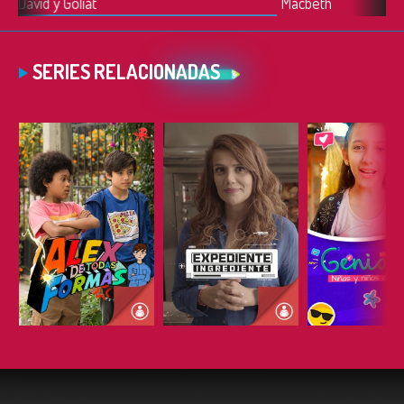
David y Goliat
Macbeth
SERIES RELACIONADAS
ESCUCHAR
ESCUCHAR
ESCUC