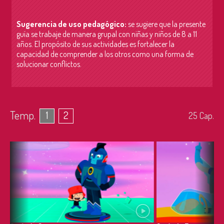
Sugerencia de uso pedagógico:
se sugiere que la presente
guía se trabaje de manera grupal con niñas y niños de 8 a 11
años. El propósito de sus actividades es fortalecer la
capacidad de comprender a los otros como una forma de
solucionar conflictos.
Temp.
1
2
25
Cap.