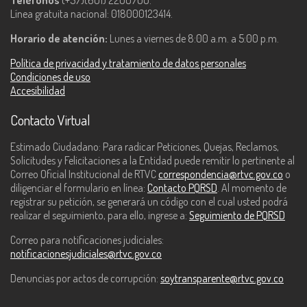
Teléfonos
(+57)(601) 2200700.
Línea gratuita nacional: 018000123414.
Horario de atención:
Lunes a viernes de 8:00 a.m. a 5:00 p.m.
Política de privacidad y tratamiento de datos personales
Condiciones de uso
Accesibilidad
Contacto Virtual
Estimado Ciudadano: Para radicar Peticiones, Quejas, Reclamos,
Solicitudes y Felicitaciones a la Entidad puede remitir lo pertinente al
Correo Oficial Institucional de RTVC
correspondencia@rtvc.gov.co
o
diligenciar el formulario en línea:
Contacto PQRSD
. Al momento de
registrar su petición, se generará un código con el cual usted podrá
realizar el seguimiento, para ello, ingrese a:
Seguimiento de PQRSD
Correo para notificaciones judiciales:
notificacionesjudiciales@rtvc.gov.co
Denuncias por actos de corrupción:
soytransparente@rtvc.gov.co