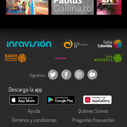
ESCUCHAR
ESCUCHAR
ESCUC
Síguenos
Descarga la app
Ayuda
Quiénes Somos
Términos y condiciones
Preguntas frecuentes