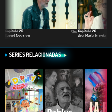
Capítulo 25
Capítulo 26
3m
53m
Daniel Nyström
Ana María Rueda
SERIES RELACIONADAS